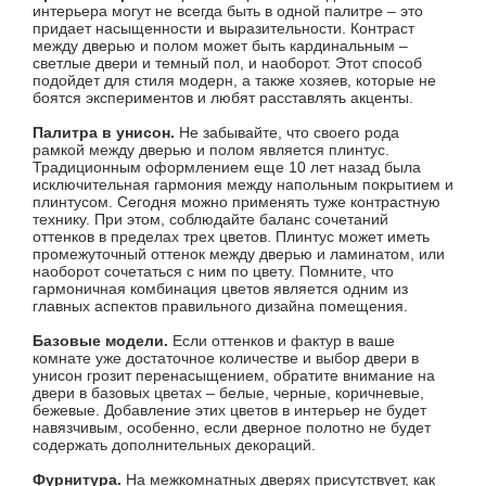
интерьера могут не всегда быть в одной палитре – это
придает насыщенности и выразительности. Контраст
между дверью и полом может быть кардинальным –
светлые двери и темный пол, и наоборот. Этот способ
подойдет для стиля модерн, а также хозяев, которые не
боятся экспериментов и любят расставлять акценты.
Палитра в унисон.
Не забывайте, что своего рода
рамкой между дверью и полом является плинтус.
Традиционным оформлением еще 10 лет назад была
исключительная гармония между напольным покрытием и
плинтусом. Сегодня можно применять туже контрастную
технику. При этом, соблюдайте баланс сочетаний
оттенков в пределах трех цветов.
Плинтус
может иметь
промежуточный оттенок между дверью и ламинатом, или
наоборот сочетаться с ним по цвету. Помните, что
гармоничная комбинация цветов является одним из
главных аспектов правильного дизайна помещения.
Базовые модели.
Если оттенков и фактур в ваше
комнате уже достаточное количестве и выбор двери в
унисон грозит перенасыщением, обратите внимание на
двери в базовых цветах – белые, черные, коричневые,
бежевые. Добавление этих цветов в интерьер не будет
навязчивым, особенно, если дверное полотно не будет
содержать дополнительных декораций.
Фурнитура.
На межкомнатных дверях присутствует, как