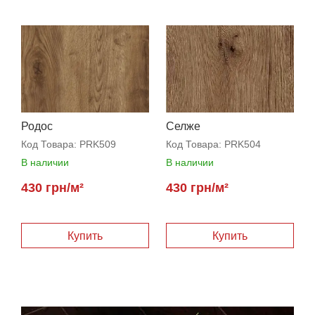
Родос
Селже
Код Товара:
PRK509
Код Товара:
PRK504
В наличии
В наличии
430 грн/м²
430 грн/м²