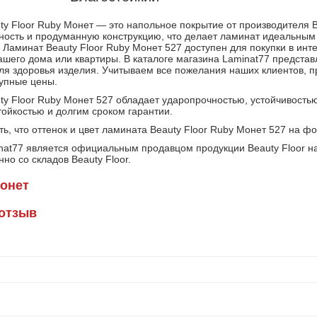
y Floor Ruby Монет — это напольное покрытие от производителя Be
ность и продуманную конструкцию, что делает ламинат идеальным
. Ламинат Beauty Floor Ruby Монет 527 доступен для покупки в ин
ашего дома или квартиры. В каталоге магазина Laminat77 представ
ля здоровья изделия. Учитываем все пожелания наших клиентов, п
тупные цены.
ty Floor Ruby Монет 527 обладает ударопрочностью, устойчивость
тойкостью и долгим сроком гарантии.
ь, что оттенок и цвет ламината Beauty Floor Ruby Монет 527 на ф
nat77 является официальным продавцом продукции Beauty Floor на
но со складов Beauty Floor.
онет
 отзыв