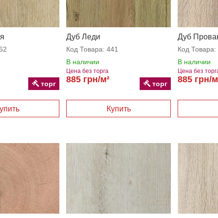
ия
Дуб Леди
Дуб Прова
62
Код Товара:
441
Код Товара:
В наличии
В наличии
Цена без торга
Цена без торг
885 грн/м²
885 грн/м
торг
торг