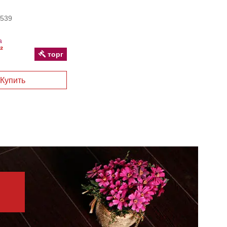
539
а
²
торг