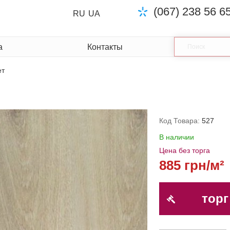
(067) 238 56 6
RU
UA
а
Контакты
ет
Код Товара:
527
В наличии
Цена без торга
885 грн/м²
торг