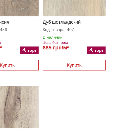
нсия
Дуб шотландский
456
Код Товара:
407
В наличии
а
Цена без торга
²
885 грн/м²
торг
торг