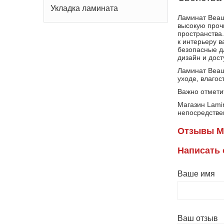
Укладка ламината
Ламинат Beaut
высокую проч
пространства
к интерьеру в
безопасные д
дизайн и дос
Ламинат Beau
уходе, влагос
Важно отметит
Магазин Lami
непосредствен
Отзывы М
Написать
Ваше имя
Ваш отзыв