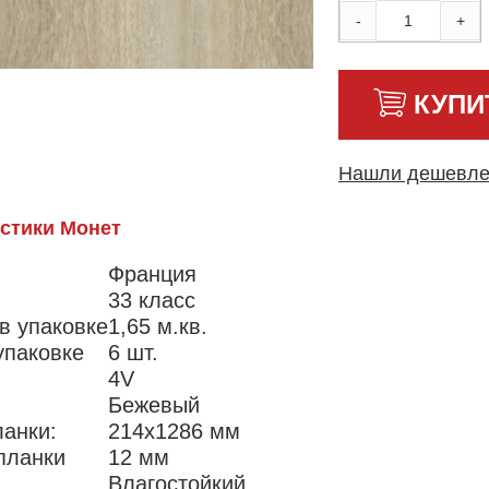
-
+
КУПИ
Нашли дешевл
стики Монет
Франция
33 класс
в упаковке
1,65 м.кв.
упаковке
6 шт.
4V
Бежевый
ланки:
214x1286 мм
планки
12 мм
Влагостойкий