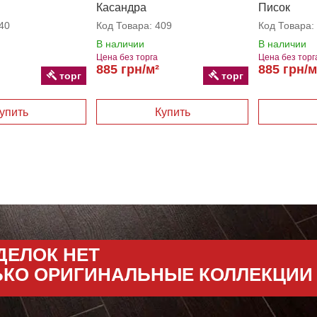
Касандра
Писок
40
Код Товара:
409
Код Товара:
В наличии
В наличии
Цена без торга
Цена без торг
885 грн/м²
885 грн/м
торг
торг
ДЕЛОК НЕТ
ЬКО ОРИГИНАЛЬНЫЕ КОЛЛЕКЦИИ