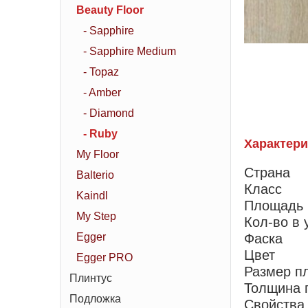
Beauty Floor
- Sapphire
- Sapphire Medium
- Topaz
- Amber
- Diamond
- Ruby
Характери
My Floor
Страна
Balterio
Класс
Kaindl
Площадь 
My Step
Кол-во в 
Egger
Фаска
Цвет
Egger PRO
Размер п
Плинтус
Толщина 
Подложка
Свойства