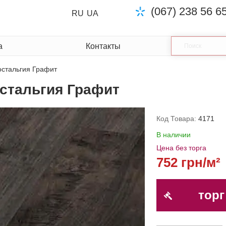
(067) 238 56 6
RU
UA
а
Контакты
остальгия Графит
остальгия Графит
Код Товара:
4171
В наличии
Цена без торга
752 грн/м²
торг