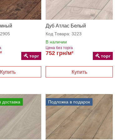
емный
Дуб Атлас Белый
2905
Код Товара:
3223
В наличии
а
Цена без торга
²
752 грн/м²
торг
торг
 доставка
Подложка в подарок