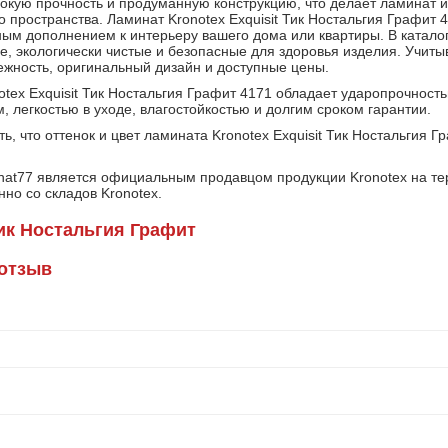
ысокую прочность и продуманную конструкцию, что делает ламинат
 пространства. Ламинат Kronotex Exquisit Тик Ностальгия Графит 
ным дополнением к интерьеру вашего дома или квартиры. В катало
е, экологически чистые и безопасные для здоровья изделия. Учит
ежность, оригинальный дизайн и доступные цены.
otex Exquisit Тик Ностальгия Графит 4171 обладает ударопрочност
 легкостью в уходе, влагостойкостью и долгим сроком гарантии.
ь, что оттенок и цвет ламината Kronotex Exquisit Тик Ностальгия 
nat77 является официальным продавцом продукции Kronotex на те
но со складов Kronotex.
к Ностальгия Графит
 отзыв