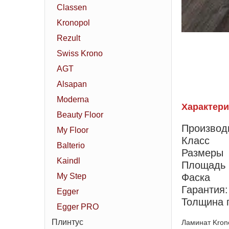
Classen
Kronopol
Rezult
Swiss Krono
AGT
Alsapan
Moderna
Характери
Beauty Floor
Производ
My Floor
Класс
Balterio
Размеры
Kaindl
Площадь 
My Step
Фаска
Гарантия:
Egger
Толщина 
Egger PRO
Плинтус
Ламинат Krono