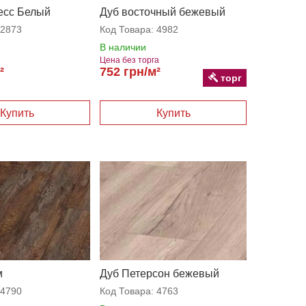
есс Белый
Дуб восточный бежевый
2873
Код Товара:
4982
В наличии
Цена без торга
²
752 грн/м²
торг
м
Дуб Петерсон бежевый
4790
Код Товара:
4763