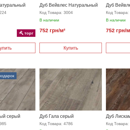
Натуральный
Дуб Вейвлес Натуральный
Дуб Вейвл
224
Код Товара:
3004
Код Товара:
В наличии
В наличии
752 грн/м²
752 грн/м
торг
подарок
ный серый
Дуб Гала серый
Дуб Лиска
985
Код Товара:
4786
Код Товара: