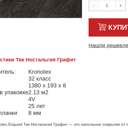
-
+
КУПИ
Нашли дешевл
стики Тик Ностальгия Графит
итель:
Kronotex
32 класс
1380 x 193 x 8
в упаковке
2.13 м2
4V
25 лет
планки
8 мм
tex Exquisit Тик Ностальгия Графит — это напольное покрытие от