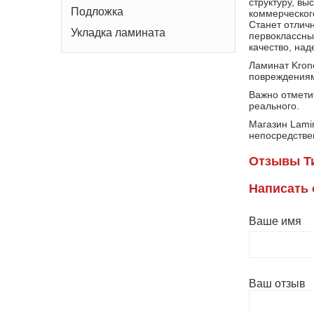
структуру, в
Подложка
коммерческого
Станет отлич
Укладка ламината
первоклассны
качество, над
Ламинат Kron
повреждениям,
Важно отметит
реального.
Магазин Lami
непосредствен
Отзывы Ти
Написать
Ваше имя
Ваш отзыв