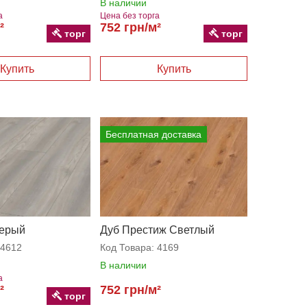
В наличии
а
Цена без торга
²
752 грн/м²
торг
торг
Бесплатная доставка
серый
Дуб Престиж Светлый
4612
Код Товара:
4169
В наличии
а
²
752 грн/м²
торг