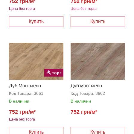
752 грн/м²
752 грн/м²
Цена без торга
Цена без торга
торг
Дуб Монтмело
Дуб монтмело
натуральный
серебряный
Код Товара:
3661
Код Товара:
3662
В наличии
В наличии
752 грн/м²
752 грн/м²
Цена без торга