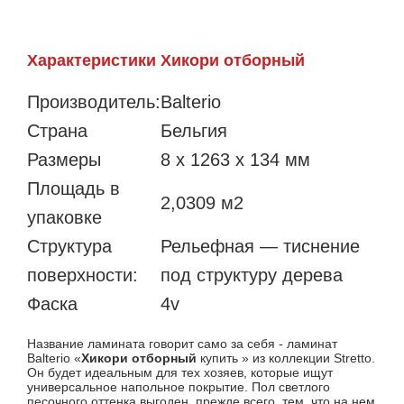
Характеристики Хикори отборный
Производитель:
Balterio
Страна
Бельгия
Размеры
8 x 1263 x 134 мм
Площадь в
2,0309 м2
упаковке
Структура
Рельефная — тиснение
поверхности:
под структуру дерева
Фаска
4v
Название ламината говорит само за себя - ламинат
Balterio «
Хикори отборный
купить » из коллекции Stretto.
Он будет идеальным для тех хозяев, которые ищут
универсальное напольное покрытие. Пол светлого
песочного оттенка выгоден, прежде всего, тем, что на нем