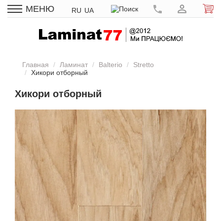
МЕНЮ
RU
UA
Главная
Ламинат
Balterio
Stretto
Хикори отборный
Хикори отборный