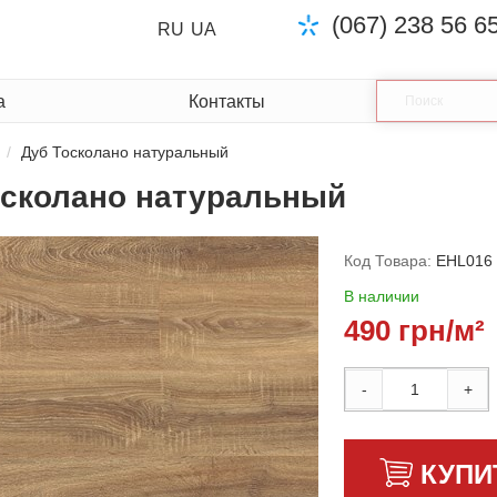
(067) 238 56 6
RU
UA
а
Контакты
Дуб Тосколано натуральный
осколано натуральный
Код Товара:
EHL016
В наличии
490 грн/м²
-
+
КУПИ