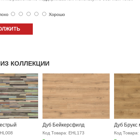
охо
Хорошо
ОЛЖИТЬ
ИЗ КОЛЛЕКЦИИ
пестрый
Дуб Бейкерсфилд
Дуб Брукс
натуральный
HL008
Код Товара:
EHL173
Код Товара: