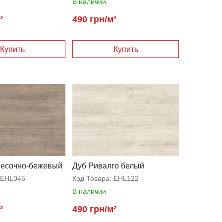
В наличии
²
490 грн/м²
песочно-бежевый
Дуб Ривалго белый
EHL045
Код Товара:
EHL122
В наличии
²
490 грн/м²