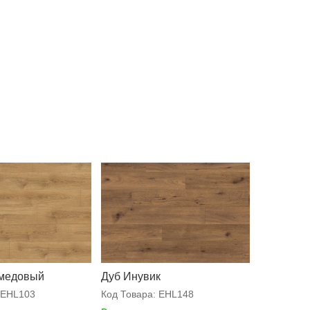
 медовый
Дуб Инувик
EHL103
Код Товара:
EHL148