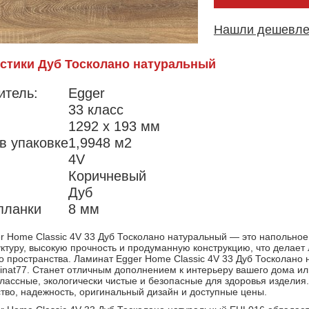
Нашли дешевл
стики Дуб Тосколано натуральный
итель:
Egger
33 класс
1292 x 193 мм
в упаковке
1,9948 м2
4V
Коричневый
Дуб
планки
8 мм
r Home Classic 4V 33 Дуб Тосколано натуральный — это напольное
уктуру, высокую прочность и продуманную конструкцию, что делае
о пространства. Ламинат Egger Home Classic 4V 33 Дуб Тосколано 
inat77. Станет отличным дополнением к интерьеру вашего дома ил
классные, экологически чистые и безопасные для здоровья изделия
ство, надежность, оригинальный дизайн и доступные цены.