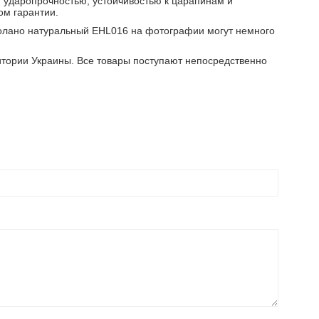
 ударопрочностью, устойчивостью к царапинам и
ом гарантии.
сколано натуральный EHL016 на фотографии могут немного
тории Украины. Все товары поступают непосредственно