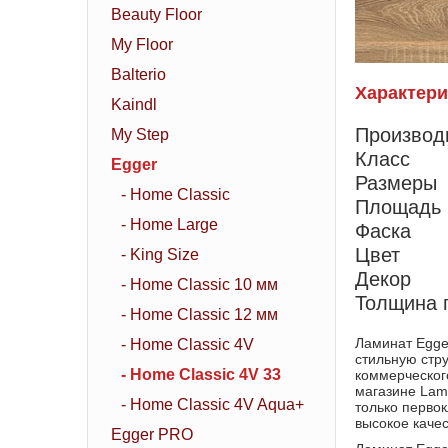
Beauty Floor
My Floor
Balterio
Характери
Kaindl
Производ
My Step
Класс
Egger
Размеры
- Home Classic
Площадь 
- Home Large
Фаска
Цвет
- King Size
Декор
- Home Classic 10 мм
Толщина 
- Home Classic 12 мм
Ламинат Egge
- Home Classic 4V
стильную стр
- Home Classic 4V 33
коммерческог
магазине Lam
- Home Classic 4V Aqua+
только перво
высокое каче
Egger PRO