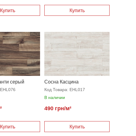
анти серый
Сосна Касцина
EHL076
Код Товара:
EHL017
В наличии
²
490 грн/м²