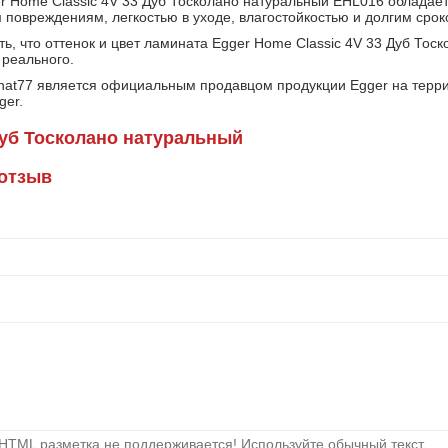
r Home Classic 4V 33 Дуб Тосколано натуральный EHL016 обладает
 повреждениям, легкостью в уходе, влагостойкостью и долгим срок
ть, что оттенок и цвет ламината Egger Home Classic 4V 33 Дуб То
 реального.
nat77 является официальным продавцом продукции Egger на терри
ger.
уб Тосколано натуральный
 отзыв
HTML разметка не поддерживается! Используйте обычный текст.