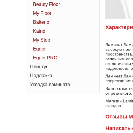
Beauty Floor
My Floor
Balterio
Характери
Kaindl
My Step
Ламинат Лами
Egger
высокую проч
пространства
Egger PRO
отличным доп
экологически
Плинтус
надежность, 
Подложка
Ламинат Лами
повреждениям,
Укладка ламината
Важно отмети
от реального.
Магазин Lami
складов .
Отзывы Мо
Написать