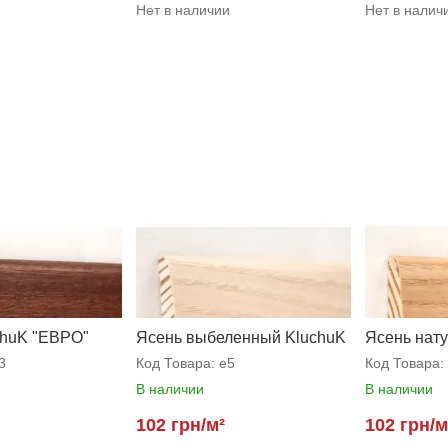
и
Нет в наличии
Нет в налич
chuK "ЕВРО"
Ясень выбеленный KluchuK
Ясень нат
"ЕВРО"
"ЕВРО"
3
Код Товара:
e5
Код Товара:
В наличии
В наличии
и
102 грн/м²
102 грн/м