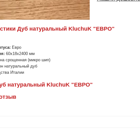
стики Дуб натуральный KluchuK "ЕВРО"
туса:
Евро
ия:
60х18х2400 мм
на срощенная (микро шип)
н натуральный дуб
ства Италии
уб натуральный KluchuK "ЕВРО"
 отзыв