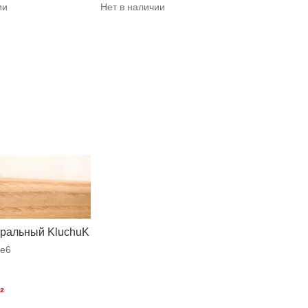
ии
Нет в наличии
уральный KluchuK
e6
²