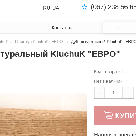
(067) 238 56 6
RU
UA
а
Контакты
chuK
Плинтус KluchuK "ЕВРО"
Дуб натуральный KluchuK "ЕВР
атуральный KluchuK "ЕВРО"
Код Товара:
e1
Нет в наличии
-
+
КУПИ
Нашли дешевл