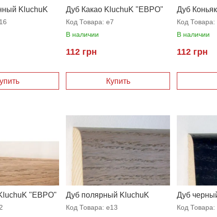
нный KluchuK
Дуб Какао KluchuK "ЕВРО"
Дуб Конья
16
Код Товара:
e7
Код Товара:
В наличии
В наличии
112 грн
112 грн
KluchuK "ЕВРО"
Дуб полярный KluchuK
Дуб черны
"ЕВРО"
2
Код Товара:
e13
Код Товара: