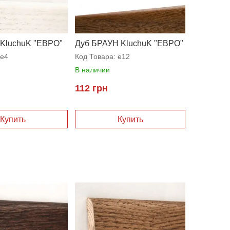
 KluchuK "ЕВРО"
Дуб БРАУН KluchuK "ЕВРО"
e4
Код Товара:
e12
В наличии
112 грн