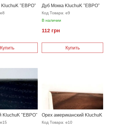
к KluchuK "ЕВРО"
Дуб Мокка KluchuK "ЕВРО"
e8
Код Товара:
e9
В наличии
112 грн
й KluchuK "ЕВРО"
Орех американский KluchuK
"ЕВРО"
e15
Код Товара:
e10