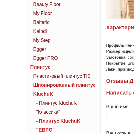
Beauty Floor
My Floor
Balterio
Характери
Kaindl
My Step
Профиль плин
Egger
Размер издел
Заготовка:
сос
Egger PRO
Покрытие:
шпо
Плинтус
Лаки:
производ
Пластиковый плинтус TIS
Отзывы Д
Шпонированный плинтус
Написать
KluchuK
- Плинтус KluchuK
Ваше имя
"Классика"
- Плинтус KluchuK
"ЕВРО"
Ваш отзыв