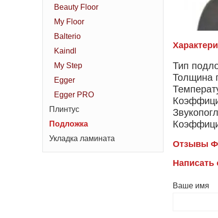
Beauty Floor
My Floor
Balterio
Характери
Kaindl
Тип подл
My Step
Толщина 
Egger
Температу
Egger PRO
Коэффици
Плинтус
Звукопогл
Коэффици
Подложка
Укладка ламината
Отзывы Ф
Написать
Ваше имя