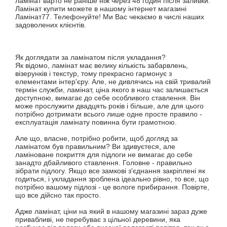
ламінат варто не раніше ніж через 48 годин після заливки.
Ламінат купити можете в нашому інтернет магазині
Ламінат77. Телефонуйте! Ми Вас чекаємо в числі наших
задоволених клієнтів.
Як доглядати за ламінатом після укладання?
Як відомо, ламінат має велику кількість забарвлень,
візерунків і текстур, тому прекрасно гармонує з
елементами інтер'єру. Але, не дивлячись на свій тривалий
термін служби, ламінат, ціна якого в наш час залишається
доступною, вимагає до себе особливого ставлення. Він
може прослужити двадцять років і більше, але для цього
потрібно дотримати всього лише одне просте правило -
експлуатація ламінату повинна бути грамотною.
Але що, власне, потрібно робити, щоб догляд за
ламінатом був правильним? Ви здивуєтеся, але
ламіноване покриття для підлоги не вимагає до себе
занадто дбайливого ставлення. Головне - правильно
зібрати підлогу. Якщо все замкові з'єднання закріплені як
годиться, і укладання зроблена ідеально рівно, то все, що
потрібно вашому підлозі - це вологе прибирання. Повірте,
що все дійсно так просто.
Адже ламінат, ціни на який в нашому магазині зараз дуже
привабливі, не перебуває з цільної деревини, яка