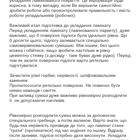
укладання ламінованого покриття. Ця інформація буде
корисна, в тому випадку, коли Ви вирішили самостійно
зробити роботи або проконтролювати правильність і якість
роботи укладальників (робочих).
Важливий етап підготовка до укладання ламінату
Перед укладанням ламінату (ламінованого паркету), дуже
важливо, що б поверхня підлоги була ідеально рівна. Що
б досягти цього, підлогу заливається спеціально
самовирівнювальною сумішшю. Між іншим, без цього
можна і обійтися, якщо зробити настільки ж рівну
цементну стяжку (з досвіду - таке буває дуже рідко). Перед
тим як залити поверхню підлоги варто ретельно
підготуватися:
Зачистити різні горбки, нерівності, шліфововальним
каменем.
Пропилососити ретельно поверхню. Не повинно бути
ніяких камінців і сміття.
При заливці суміші дуже важливо рівномірно розподілити
її, не допускаючи напливів.
Рівномірно розподілити суміш можна за допомогою
спеціального гребінця, а потім валиком. Варто знати, що
будь-яка нерівність призведе до того, що ламінат стане
"грати" (прогинатися) під час ходіння по ньому. Відразу
після заливки, підлозі потрібно дати висохнути. Укладати