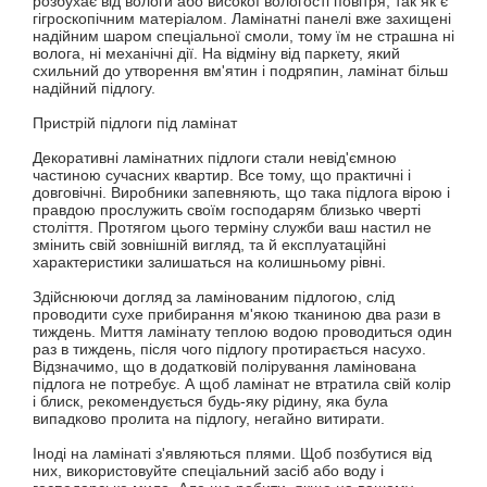
розбухає від вологи або високої вологості повітря, так як є
гігроскопічним матеріалом. Ламінатні панелі вже захищені
надійним шаром спеціальної смоли, тому їм не страшна ні
волога, ні механічні дії. На відміну від паркету, який
схильний до утворення вм'ятин і подряпин, ламінат більш
надійний підлогу.
Пристрій підлоги під ламінат
Декоративні ламінатних підлоги стали невід'ємною
частиною сучасних квартир. Все тому, що практичні і
довговічні. Виробники запевняють, що така підлога вірою і
правдою прослужить своїм господарям близько чверті
століття. Протягом цього терміну служби ваш настил не
змінить свій зовнішній вигляд, та й експлуатаційні
характеристики залишаться на колишньому рівні.
Здійснюючи догляд за ламінованим підлогою, слід
проводити сухе прибирання м'якою тканиною два рази в
тиждень. Миття ламінату теплою водою проводиться один
раз в тиждень, після чого підлогу протирається насухо.
Відзначимо, що в додатковій полірування ламінована
підлога не потребує. А щоб ламінат не втратила свій колір
і блиск, рекомендується будь-яку рідину, яка була
випадково пролита на підлогу, негайно витирати.
Іноді на ламінаті з'являються плями. Щоб позбутися від
них, використовуйте спеціальний засіб або воду і