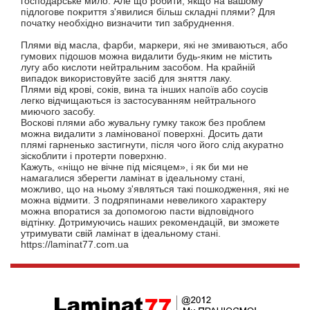
господарське мило. Але що робити, якщо на вашому
підлогове покриття з'явилися більш складні плями? Для
початку необхідно визначити тип забруднення.
Плями від масла, фарби, маркери, які не змиваються, або
гумових підошов можна видалити будь-яким не містить
лугу або кислоти нейтральним засобом. На крайній
випадок використовуйте засіб для зняття лаку.
Плями від крові, соків, вина та інших напоїв або соусів
легко відчищаються із застосуванням нейтрального
миючого засобу.
Воскові плями або жувальну гумку також без проблем
можна видалити з ламінованої поверхні. Досить дати
плямі гарненько застигнути, після чого його слід акуратно
зіскоблити і протерти поверхню.
Кажуть, «ніщо не вічне під місяцем», і як би ми не
намагалися зберегти ламінат в ідеальному стані,
можливо, що на ньому з'являться такі пошкодження, які не
можна відмити. З подряпинами невеликого характеру
можна впоратися за допомогою пасти відповідного
відтінку. Дотримуючись наших рекомендацій, ви зможете
утримувати свій ламінат в ідеальному стані.
https://laminat77.com.ua