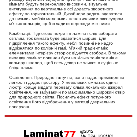
кімнати будуть переконливо високими, візуальне
витягування по вертикальне осі додасть зворотного
ефекту по горизонтальній. Дизайнери радять вдаватися
до низьких меблів маленьких ненав'язливим аксесуарам
м'яких кольорів, щоб згладити переходи між ними.
Комбінації. Підлогове покриття ламінат слід вибирати
світлим, ток кімната буде здаватися ширше. Для
підкріплення такого ефекту, меблі повинні не надто
відрізнятися по колірній гамі. М'який градієнт між
елементами інтер'єру створює відчуття свободи. В такому
випадку ламінат повинен бути на кілька тонів темніше
кольору шпалер, щоб весь декор не злився в суцільне
бліда пляма.
Освітлення. Природне і штучне, воно надає приміщенню
легкості і додає простору. У невеликих кімнатах однієї
люстрі краще віддати перевагу кілька локальних джерел
освітлення, не забуваючи по максимально широкий отвір
для природного світла. Посилить ефект потужного
освітлення його відображення у вигляді дзеркальних
поверхонь.