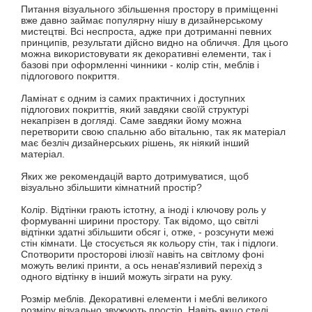
Питання візуального збільшення простору в приміщенні
вже давно займає популярну нішу в дизайнерському
мистецтві. Всі неспроста, адже при дотриманні певних
принципів, результати дійсно видно на обличчя. Для цього
можна використовувати як декоративні елементи, так і
базові при оформленні чинники - колір стін, меблів і
підлогового покриття.
Ламінат є одним із самих практичних і доступних
підлогових покриттів, який завдяки своїй структурі
некапрізен в догляді. Саме завдяки йому можна
перетворити свою спальню або вітальню, так як матеріал
має безліч дизайнерських рішень, як ніякий інший
матеріал.
Яких же рекомендацій варто дотримуватися, щоб
візуально збільшити кімнатний простір?
Колір. Відтінки грають істотну, а іноді і ключову роль у
формуванні ширини простору. Так відомо, що світлі
відтінки здатні збільшити обсяг і, отже, - розсунути межі
стін кімнати. Це стосується як кольору стін, так і підлоги.
Спотворити просторові ілюзії навіть на світлому фоні
можуть великі принти, а ось ненав'язливий перехід з
одного відтінку в інший можуть зіграти на руку.
Розмір меблів. Декоративні елементи і меблі великого
розміру візуально звужують простір. Навіть якщо стелі