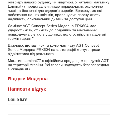
інтер'єру вашого будинку чи квартири. У каталозі магазину
Laminat77 представлені лише першокласні, екологічно
чисті та безпечні для здоров'я вироби. Враховуємо всі
побажання наших клієнтів, пропонуючи високу якість,
надійність, оригінальний дизайн та доступні ціни.
Ламінат AGT Concept Series Модерна PRK604 має
ударостійкість, стійкість до подряпин та механічних
пошкоджень, легкість у догляді, вологостійкість та довгий
термін гарантії.
Важливо, що відтінок та колір ламінату AGT Concept
Series Модерна PRK604 на фотографії можуть трохи
відрізнятися від реального.
Магазин Laminat77 є офіційним продавцем продукції AGT
на території України. Усі товари надходять безпосередньо
зі складів AGT.
Вiдгуки Модерна
Написати вiдгук
Ваше Ім’я: