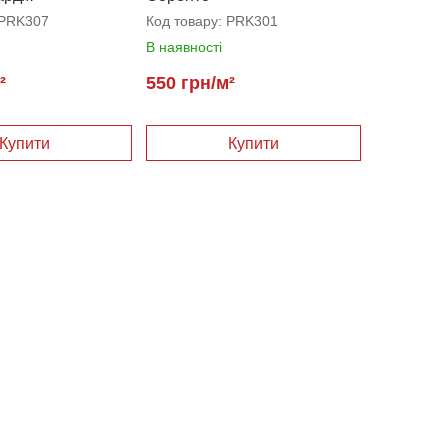
PRK307
Код товару:
PRK301
В наявності
²
550 грн/м²