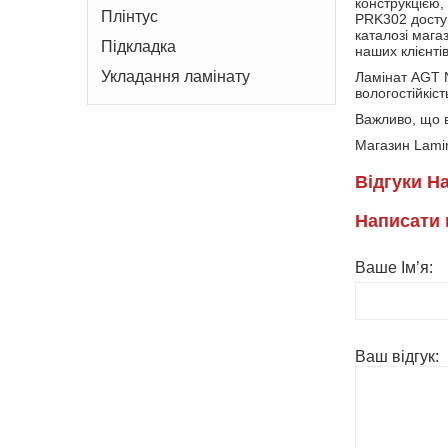
конструкцією,
Плінтус
PRK302 доступ
каталозі мага
Підкладка
наших клієнтів
Укладання ламінату
Ламінат AGT N
вологостійкіст
Важливо, що в
Магазин Lamin
Вiдгуки Н
Написати 
Ваше Ім’я:
Ваш вiдгук: