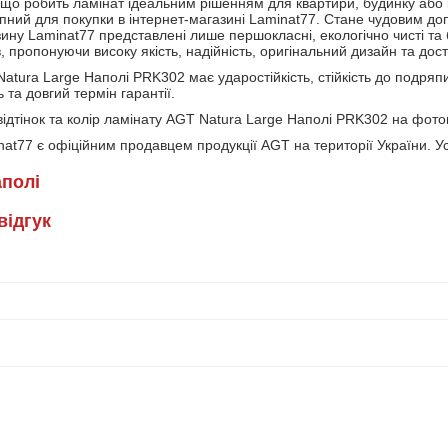
 що робить ламінат ідеальним рішенням для квартири, будинку або
ний для покупки в інтернет-магазині Laminat77. Стане чудовим доп
зину Laminat77 представлені лише першокласні, екологічно чисті та
, пропонуючи високу якість, надійність, оригінальний дизайн та дост
atura Large Наполі PRK302 має ударостійкість, стійкість до подряпи
ь та довгий термін гарантії.
ідтінок та колір ламінату AGT Natura Large Наполі PRK302 на фотог
at77 є офіційним продавцем продукції AGT на території України. Ус
аполі
вiдгук