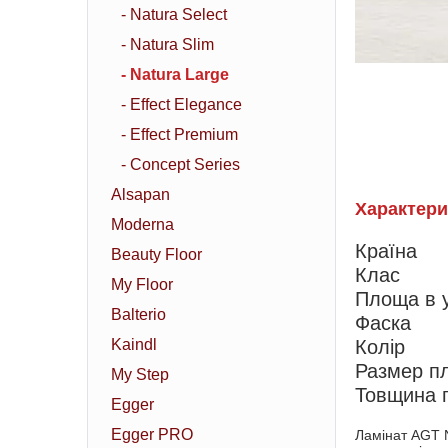
- Natura Select
- Natura Slim
- Natura Large
- Effect Elegance
- Effect Premium
- Concept Series
Alsapan
Характери
Moderna
Країна
Beauty Floor
Клас
My Floor
Площа в у
Balterio
Фаска
Kaindl
Колiр
Размер п
My Step
Товщина 
Egger
Egger PRO
Ламінат AGT N