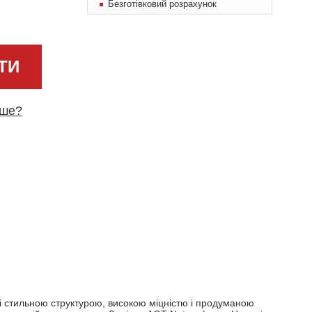
Безготівковий розрахунок
ТИ
вше?
і стильною структурою, високою міцністю і продуманою