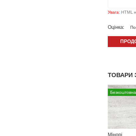
Увага:
HTML не
Оцiнка:
Пог
ПРОД
ТОВАРИ 
Безкоштовна
Мінорі