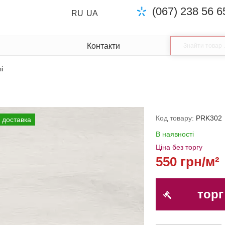
(067) 238 56 6
RU
UA
Контакти
і
і
Код товару:
PRK302
 доставка
В наявності
Ціна без торгу
550 грн/м²
торг