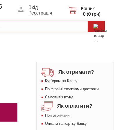
5
Вхiд
Кошик
Реєстрація
0 (0 грн)
Як отримати?
Кур'єром по Києву
По Україні службами доставки
Самовивіз вт-нд
Як оплатити?
При отриманні
Оплата на картку банку