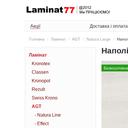
Акції
Доставка і оплата
Головна
Ламінат
AGT
Natura Large
Напол
Напол
Ламінат
Kronotex
Безкоштовна
Classen
Kronopol
Rezult
Swiss Krono
AGT
- Natura Line
- Effect