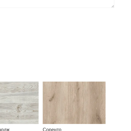
ардж
Соренто