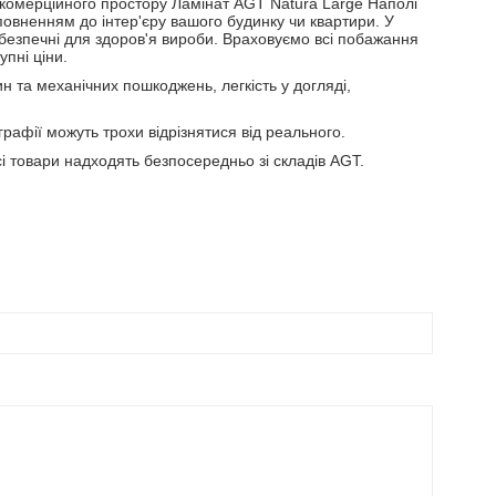
 комерційного простору Ламінат AGT Natura Large Наполі
овненням до інтер'єру вашого будинку чи квартири. У
 безпечні для здоров'я вироби. Враховуємо всі побажання
упні ціни.
н та механічних пошкоджень, легкість у догляді,
рафії можуть трохи відрізнятися від реального.
і товари надходять безпосередньо зі складів AGT.