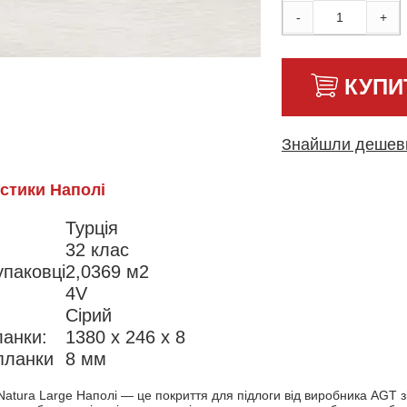
-
+
КУПИ
Знайшли деше
стики Наполі
Турція
32 клас
паковці
2,0369 м2
4V
Сірий
ланки:
1380 х 246 х 8
планки
8 мм
atura Large Наполі — це покриття для підлоги від виробника AGT з