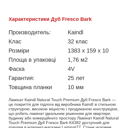
Характеристики Дуб Fresco Bark
Производитель:
Kaindl
Клас
32 клас
Розміри
1383 x 159 x 10
Площа в упаковці
1,76 м2
Фаска
4V
Гарантия:
25 лет
Товщина планки
10 мм
Ламінат Kaindl Natural Touch Premium Дуб Fresco Bark —
це покриття для підлоги від виробника Kaindl зі стильною
структурою, високою міцністю і продуманою конструкцією,
що робить ламінат ідеальним рішенням для квартири,
будинку або комерційного простору Ламінат Kaindl Natural
Touch Premium Дуб Fresco Bark K4382 доступний для
покупки в інтернет-магазині Laminat77. Стане чудовим