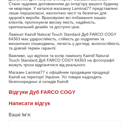
Стане чудовим доповненням до інтер'єру вашого будинку
чи квартири. У каталозі магазину Laminat77 представлені
лише першокласні, екологічно чисті та безпечні для
здоров'я вироби. Враховуємо всі побажання наших
клієнтів, пропонуючи високу якість, надійність,
оригінальний дизайн та доступні ціни.
Ламінат Kaindl Natural Touch Standard Дуб FARCO COGY
К4363 має ударостійкість, стійкість до подряпин та
механічних пошкоджень, легкість у догляді, вологостійкість
та довгий термін гарантії.
Важливо, що відтінок та колір ламінату Kaindl Natural
Touch Standard Дуб FARCO COGY К4363 на фотографії
можуть трохи відрізнятися від реального.
Магазин Laminat77 є офіційним продавцем продукції
Kaindl на території України. Усі товари надходять
безпосередньо зі складів Kaindl.
Вiдгуки Дуб FARCO COGY
Написати вiдгук
Ваше Ім’я: