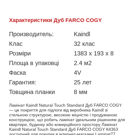
Характеристики Дуб FARCO COGY
Производитель:
Kaindl
Клас
32 клас
Розміри
1383 x 193 x 8
Площа в упаковці
2.4 м2
Фаска
4V
Гарантия:
25 лет
Товщина планки
8 мм
Ламінат Kaindl Natural Touch Standard Дуб FARCO COGY
— це покриття для підлоги від виробника Kaindl зі
стильною структурою, високою міцністю і продуманою
конструкцією, що робить ламінат ідеальним рішенням для
квартири, будинку або комерційного простору Ламінат
Kaindl Natural Touch Standard Дуб FARCO COGY К4363
доступний для покупки в інтернет-магазині Laminat77.