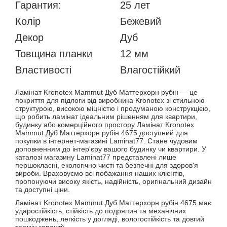
Гарантия:
25 лет
Колiр
Бежевий
Декор
Дуб
Товщина планки
12 мм
Властивості
Влагостійкий
Ламінат Kronotex Mammut Дуб Маттерхорн рубін — це
покриття для підлоги від виробника Kronotex зі стильною
структурою, високою міцністю і продуманою конструкцією,
що робить ламінат ідеальним рішенням для квартири,
будинку або комерційного простору Ламінат Kronotex
Mammut Дуб Маттерхорн рубін 4675 доступний для
покупки в інтернет-магазині Laminat77. Стане чудовим
доповненням до інтер'єру вашого будинку чи квартири. У
каталозі магазину Laminat77 представлені лише
першокласні, екологічно чисті та безпечні для здоров'я
вироби. Враховуємо всі побажання наших клієнтів,
пропонуючи високу якість, надійність, оригінальний дизайн
та доступні ціни.
Ламінат Kronotex Mammut Дуб Маттерхорн рубін 4675 має
ударостійкість, стійкість до подряпин та механічних
пошкоджень, легкість у догляді, вологостійкість та довгий
термін гарантії.