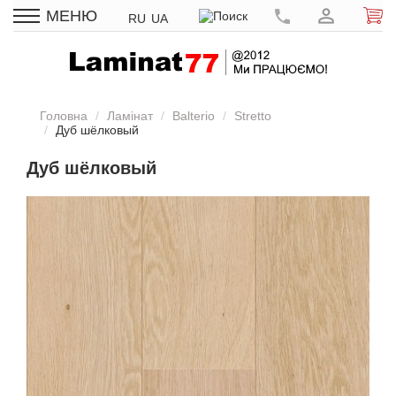
МЕНЮ
RU
UA
Головна
Ламінат
Balterio
Stretto
Дуб шёлковый
Дуб шёлковый