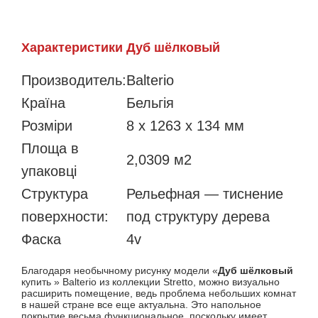
Характеристики Дуб шёлковый
Производитель:
Balterio
Країна
Бельгія
Розміри
8 x 1263 x 134 мм
Площа в
2,0309 м2
упаковці
Структура
Рельефная — тиснение
поверхности:
под структуру дерева
Фаска
4v
Благодаря необычному рисунку модели «
Дуб шёлковый
купить » Balterio из коллекции Stretto, можно визуально
расширить помещение, ведь проблема небольших комнат
в нашей стране все еще актуальна. Это напольное
покрытие весьма функциональное, поскольку имеет