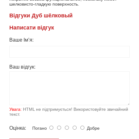
шелковисто-гладкую поверхность.
Вiдгуки Дуб шёлковый
Написати вiдгук
Ваше Ім’я:
Ваш вiдгук:
Увага:
HTML не підтримується! Використовуйте звичайний
текст.
Оцiнка:
Погано
Добре