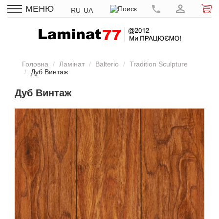
МЕНЮ
RU
UA
Головна
Ламінат
Balterio
Tradition Sculpture
Дуб Винтаж
Дуб Винтаж