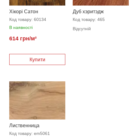
Хікорі Сатон
Дуб хэритэдж
Код товару:
60134
Код товару:
465
В наявності
Вiдсутнiй
614 грн/м²
Лиственница
Код товару:
em5061