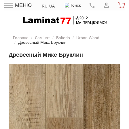
МЕНЮ
RU
UA
Головна
Ламінат
Balterio
Urban Wood
Древесный Микс Бруклин
Древесный Микс Бруклин