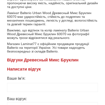
пропонуючи високу якість, надійність, оригінальний дизайн
та доступні ціни.
Ламінат Balterio Urban Wood Древесный Микс Бруклин
60070 має ударостійкість, стійкість до подряпин та
механічних пошкоджень, легкість у догляді, вологостійкість
та довгий термін гарантії.
Важливо, що відтінок та колір ламінату Balterio Urban
Wood Древесный Микс Бруклин 60070 на фотографії
можуть трохи відрізнятися від реального.
Магазин Laminat77 є офіційним продавцем продукції
Balterio на території України. Усі товари надходять
безпосередньо зі складів Balterio.
Вiдгуки Древесный Микс Бруклин
Написати вiдгук
Ваше Ім’я:
Ваш вiдгук: