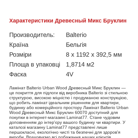
Характеристики Древесный Микс Бруклин
Производитель:
Balterio
Країна
Бельгія
Розміри
8 x 1192 x 392,5 мм
Площа в упаковці
1,8714 м2
Фаска
4V
Ламінат Balterio Urban Wood Древесный Микс Бруклин —
це покриття для підлоги від виробника Balterio зі стильною
структурою, високою міцністю і продуманою конструкцією,
що робить ламінат ідеальним рішенням для квартири,
будинку або комерційного простору Ламінат Balterio Urban
Wood Древесный Микс Бруклин 60070 доступний для
покупки в інтернет-магазині Laminat77. Стане чудовим
доповненням до інтер'єру вашого будинку чи квартири. У
каталозі магазину Laminat77 представлені лише
першокласні, екологічно чисті та безпечні для здоров'я
вироби. Враховуємо всі побажання наших клієнтів,