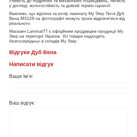
стійкість до подряпин та механічних пошкоджень, легкість
у догляді, вологостійкість та довгий термін гарантії.
Важливо, що відтінок та колір ламінату My Step Terra Дуб
Вена MS128 на фотографії можуть трохи відрізнятися від
реального.
Магазин Laminat77 є офіційним продавцем продукції My
Step на території України. Усі товари надходять
безпосередньо зі складів My Step.
Вiдгуки Дуб Вена
Написати вiдгук
Ваше Ім’я:
Ваш вiдгук: