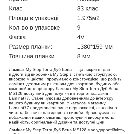
Клас
33 клас
Площа в упаковці
1.975м2
Кол-во в упаковке
9
Фаска
4V
Размер планки:
1380*159 мм
Товщина планки
8 мм
Ламінат My Step Terra Дуб Вена — це покриття для
підлоги від виробника My Step зі стильною структурою,
високою міцністю і продуманою конструкцією, що робить
ламінат ідеальним рішенням для квартири, будинку або
комерційного простору Ламінат My Step Terra Дуб Вена
MS128 доступний для покупки в інтернет-магазині
Laminat77. Стане чудовим доповненням до інтер'єру
вашого будинку чи квартири. У каталозі магазину
Laminat77 представлені лише першокласні, екологічно
чисті та безпечні для здоров'я вироби. Враховуємо всі
побажання наших клієнтів, пропонуючи високу якість,
надійність, оригінальний дизайн та доступні ціни.
Ламінат My Step Terra Дуб Вена MS128 має ударостійкість,