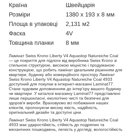
Країна
Швейцарія
Розміри
1380 x 193 x 8 мм
Площа в упаковці
2,131 м2
Фаска
4V
Товщина планки
8 мм
Ламінат Swiss Krono Liberty V4 Aquastop Natureiche Coal
— це покриття для підлоги від виробника Swiss Krono зі
стильною структурою, високою міцністю і продуманою
конструкцією, що робить ламінат ідеальним рішенням для
квартири, будинку або комерційного простору Ламінат
Swiss Krono Liberty V4 Aquastop Natureiche Coal 4933
доступний для покупки в інтернет-магазині Laminat77.
Стане чудовим доповненням до інтер'єру вашого будинку
чи квартири. У каталозі магазину Laminat77 представлені
лише першокласні, екологічно чисті та безпечні для
здоров'я вироби. Враховуємо всі побажання наших
клієнтів, пропонуючи високу якість, надійність,
оригінальний дизайн та доступні ціни.
Ламінат Swiss Krono Liberty V4 Aquastop Natureiche Coal
4933 має ударостійкість, стійкість до подряпин та
механічних пошкоджень, легкість у догляді, вологостійкість