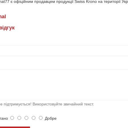
at77 є офіційним продавцем продукції Swiss Krono на території Укра
nal
вiдгук
 підтримується! Використовуйте звичайний текст.
ано
Добре