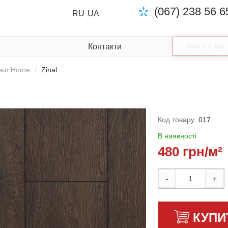
(067) 238 56 6
RU
UA
Контакти
tain Home
Zinal
Код товару:
017
В наявності
480 грн/м²
-
+
КУПИ