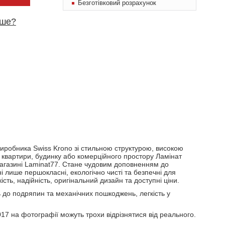
Безготівковий розрахунок
вше?
 виробника Swiss Krono зі стильною структурою, високою
 квартири, будинку або комерційного простору Ламінат
-магазині Laminat77. Стане чудовим доповненням до
і лише першокласні, екологічно чисті та безпечні для
ть, надійність, оригінальний дизайн та доступні ціни.
ть до подряпин та механічних пошкоджень, легкість у
017 на фотографії можуть трохи відрізнятися від реального.