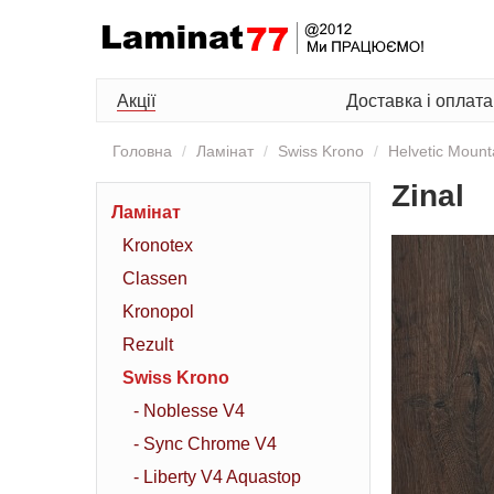
Акції
Доставка і оплата
Головна
Ламінат
Swiss Krono
Helvetic Moun
Zinal
Ламінат
Kronotex
Classen
Kronopol
Rezult
Swiss Krono
- Noblesse V4
- Sync Chrome V4
- Liberty V4 Aquastop