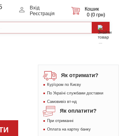
5
Вхiд
Кошик
Реєстрація
0 (0 грн)
Як отримати?
Кур'єром по Києву
По Україні службами доставки
Самовивіз вт-нд
Як оплатити?
При отриманні
ТИ
Оплата на картку банку