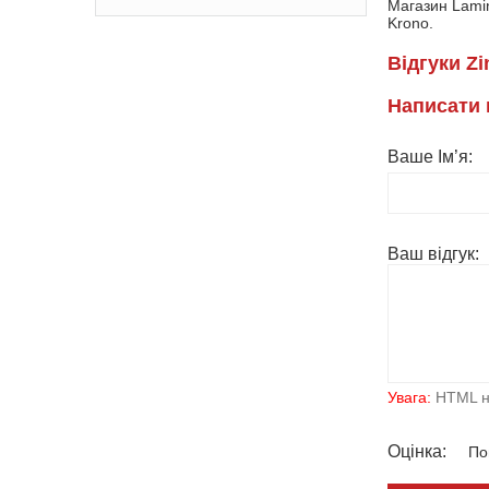
Магазин Lamin
Krono.
Вiдгуки Zi
Написати 
Ваше Ім’я:
Ваш вiдгук:
Увага:
HTML не
Оцiнка:
Пог