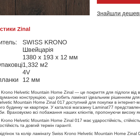
Знайшли деше
стики Zinal
итель:
SWISS KRONO
Швейцарія
1380 x 193 x 12 мм
паковці
1,332 м2
4V
планки
12 мм
 Krono Helvetic Mountain Home Zinal — це покриття для підлоги від
одуманою конструкцією, що робить ламінат ідеальним рішенням для
elvetic Mountain Home Zinal 017 доступний для покупки в інтернет
ого будинку чи квартири. У каталозі магазину Laminat77 представлен
би. Враховуємо всі побажання наших клієнтів, пропонуючи високу якіс
 Krono Helvetic Mountain Home Zinal 017 має ударостійкість, стійкіс
остійкість та довгий термін гарантії.
ідтінок та колір ламінату Swiss Krono Helvetic Mountain Home Zinal 