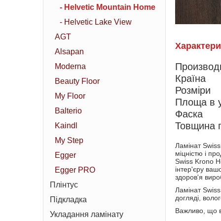
- Helvetic Mountain Home
- Helvetic Lake View
AGT
Характери
Alsapan
Производ
Moderna
Країна
Beauty Floor
Розміри
My Floor
Площа в у
Balterio
Фаска
Товщина 
Kaindl
My Step
Ламінат Swiss
міцністю і пр
Egger
Swiss Krono H
інтер'єру ваш
Egger PRO
здоров'я виро
Плінтус
Ламінат Swiss
догляді, волог
Підкладка
Важливо, що в
Укладання ламінату