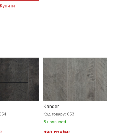
Купити
Kander
054
Код товару:
053
В наявності
²
480 грн/м²