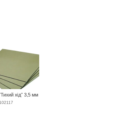
"Тихий хід" 3,5 мм
102117