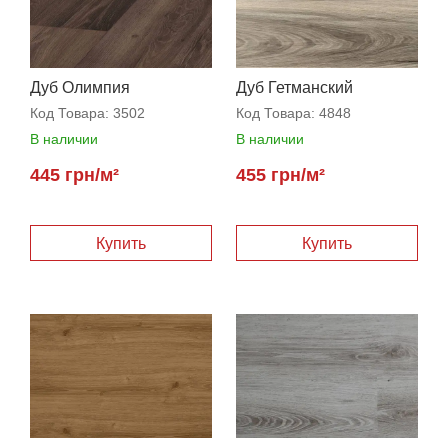
Дуб Олимпия
Дуб Гетманский
Код Товара:
3502
Код Товара:
4848
В наличии
В наличии
445 грн/м²
455 грн/м²
Купить
Купить