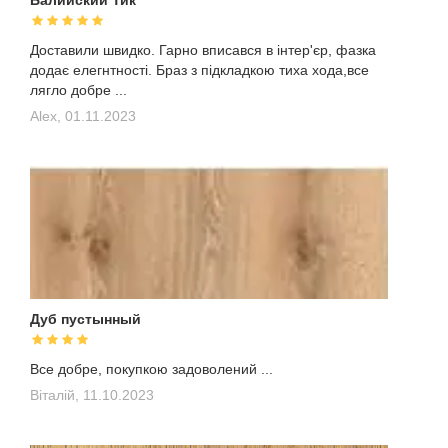
Балийский Тик
Доставили швидко. Гарно вписався в інтер'єр, фазка
додає елегнтності. Браз з підкладкою тиха хода,все
лягло добре ...
Alex,
01.11.2023
Дуб пустынный
Все добре, покупкою задоволений ...
Віталій,
11.10.2023