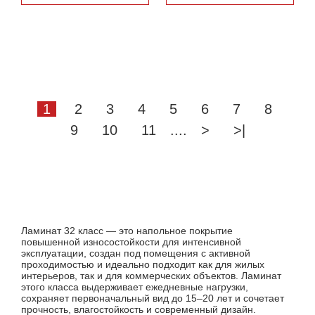
1
2
3
4
5
6
7
8
9
10
11
....
>
>|
Ламинат 32 класс — это напольное покрытие
повышенной износостойкости для интенсивной
эксплуатации, создан под помещения с активной
проходимостью и идеально подходит как для жилых
интерьеров, так и для коммерческих объектов. Ламинат
этого класса выдерживает ежедневные нагрузки,
сохраняет первоначальный вид до 15–20 лет и сочетает
прочность, влагостойкость и современный дизайн.