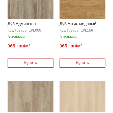
Дуб Админгтон
Дуб Азгил медовый
натуральный
Код Товара:
EPL055
Код Товара:
EPL156
В наличии
В наличии
365 грн/м²
365 грн/м²