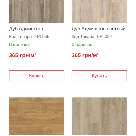
Дуб Админгтон
Дуб Админгтон светлый
натуральный
Код Товара:
EPL055
Код Товара:
EPL054
В наличии
В наличии
365 грн/м²
365 грн/м²