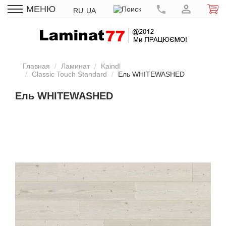
МЕНЮ
RU
UA
Главная
Ламинат
Kaindl
Classic Touch Standard
Ель WHITEWASHED
Ель WHITEWASHED