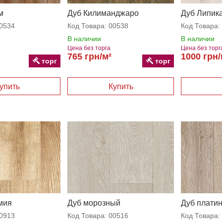
м
Дуб Килиманджаро
Дуб Липик
0534
Код Товара:
00538
Код Товара:
В наличии
В наличии
Цена без торга
Цена без торг
765 грн/м²
1000 грн/
торг
торг
мия
Дуб морозный
Дуб плати
0913
Код Товара:
00516
Код Товара: