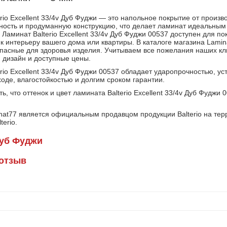
rio Excellent 33/4v Дуб Фуджи — это напольное покрытие от произво
ность и продуманную конструкцию, что делает ламинат идеальным
 Ламинат Balterio Excellent 33/4v Дуб Фуджи 00537 доступен для п
к интерьеру вашего дома или квартиры. В каталоге магазина Lamin
опасные для здоровья изделия. Учитываем все пожелания наших кли
 дизайн и доступные цены.
erio Excellent 33/4v Дуб Фуджи 00537 обладает ударопрочностью, 
ходе, влагостойкостью и долгим сроком гарантии.
ь, что оттенок и цвет ламината Balterio Excellent 33/4v Дуб Фуджи
nat77 является официальным продавцом продукции Balterio на тер
terio.
уб Фуджи
 отзыв