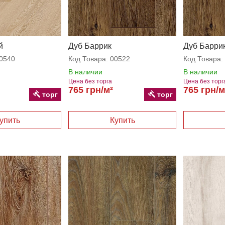
й
Дуб Баррик
Дуб Барри
0540
Код Товара:
00522
Код Товара:
В наличии
В наличии
Цена без торга
Цена без торг
765 грн/м²
765 грн/м
торг
торг