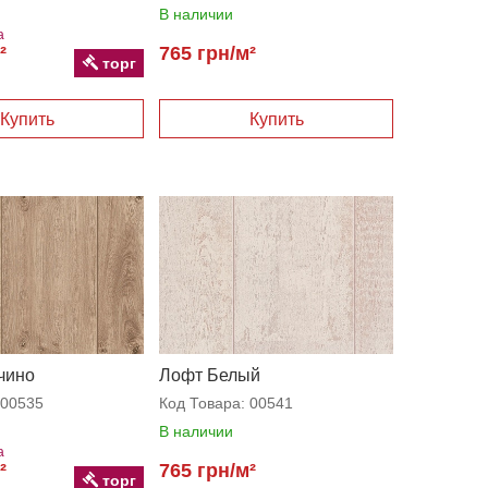
В наличии
а
²
765 грн/м²
торг
чино
Лофт Белый
00535
Код Товара:
00541
В наличии
а
²
765 грн/м²
торг