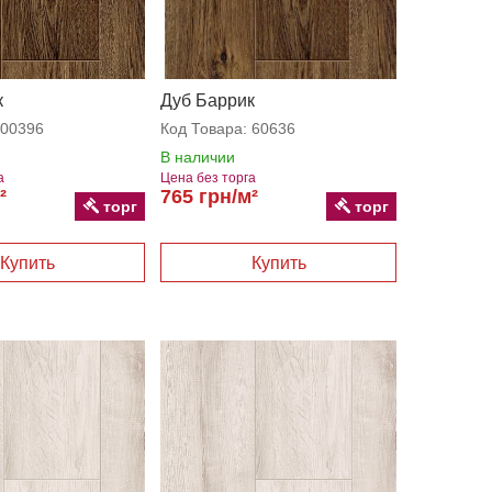
к
Дуб Баррик
00396
Код Товара:
60636
В наличии
а
Цена без торга
²
765 грн/м²
торг
торг