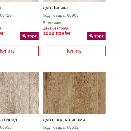
а
Дуб Липика
00429
Код Товара:
60908
В наличии
а
Цена без торга
м²
1000 грн/м²
торг
торг
на блонд
Дуб с подпалинами
00536
Код Товара:
00532