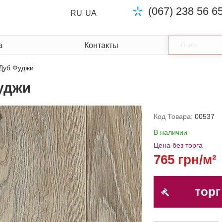
(067) 238 56 6
RU
UA
а
Контакты
Дуб Фуджи
уджи
Код Товара:
00537
В наличии
Цена без торга
765 грн/м²
торг