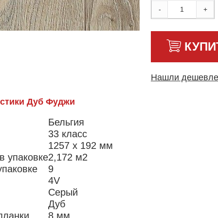
-
+
КУПИ
Нашли дешевл
стики Дуб Фуджи
Бельгия
33 класс
1257 х 192 мм
в упаковке
2,172 м2
упаковке
9
4V
Серый
Дуб
планки
8 мм