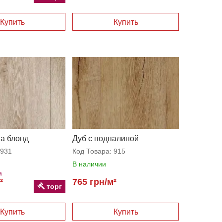
а блонд
Дуб с подпалиной
931
Код Товара:
915
В наличии
а
²
765 грн/м²
торг