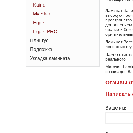
Kaindl
Ламинат Balte
My Step
высокую проч
пространства.
Egger
дополнением 
чистые и без
Egger PRO
оригинальный
Плинтус
Ламинат Balt
легкостью в у
Подложка
Важно отметит
Укладка ламината
реального.
Магазин Lami
со складов Bal
Отзывы Д
Написать
Ваше имя