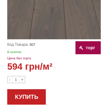
Код Товара:
807
торг
В наличии
Цена без торга
594 грн/м²
-
+
КУПИТЬ