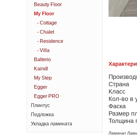
Beauty Floor
My Floor
- Cottage
- Chalet
- Residence
- Villa
Balterio
Характери
Kaindl
Производ
My Step
Страна
Egger
Класс
Egger PRO
Кол-во в 
Плинтус
Фаска
Размер п
Подложка
Толщина 
Укладка ламината
Ламинат Лами