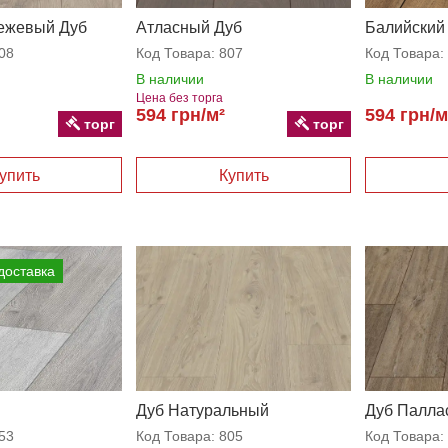
ежевый Дуб
Атласный Дуб
Балийский
08
Код Товара:
807
Код Товара:
В наличии
В наличии
Цена без торга
594 грн/м²
594 грн/м
торг
торг
доставка
Дуб Натуральный
Дуб Палла
53
Код Товара:
805
Код Товара: