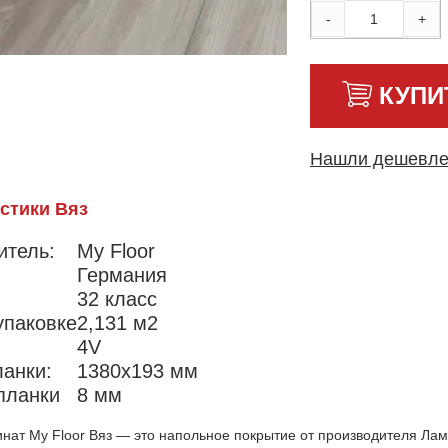
-
+
КУПИ
Нашли дешевл
стики Вяз
итель:
My Floor
Германия
32 класс
упаковке
2,131 м2
4V
ланки:
1380х193 мм
планки
8 мм
нат My Floor Вяз — это напольное покрытие от производителя Лам