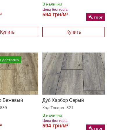
В наличии
Цена без торга
²
594 грн/м²
торг
 доставка
р Бежевый
Дуб Харбор Серый
839
Код Товара:
821
В наличии
Цена без торга
²
594 грн/м²
торг