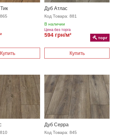
 Тик
Дуб Атлас
865
Код Товара:
881
В наличии
Цена без торга
²
594 грн/м²
торг
с
Дуб Серра
810
Код Товара:
845