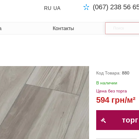
(067) 238 56 6
RU
UA
а
Контакты
Код Товара:
880
В наличии
Цена без торга
594 грн/м²
торг