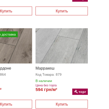
 доставка
рдоне
Марракеш
864
Код Товара:
879
В наличии
Цена без торга
²
594 грн/м²
торг