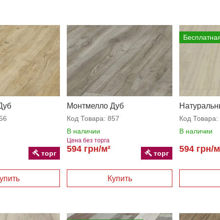
Бесплатная
Дуб
Монтмелло Дуб
Натуральн
й
Серебристый
56
Код Товара:
857
Код Товара:
В наличии
В наличии
Цена без торга
594 грн/м²
594 грн/м
торг
торг