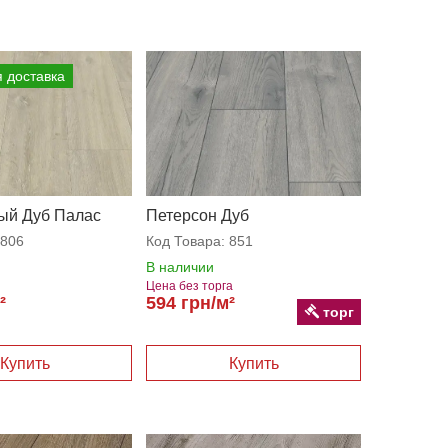
 доставка
ый Дуб Палас
Петерсон Дуб
806
Код Товара:
851
В наличии
Цена без торга
²
594 грн/м²
торг