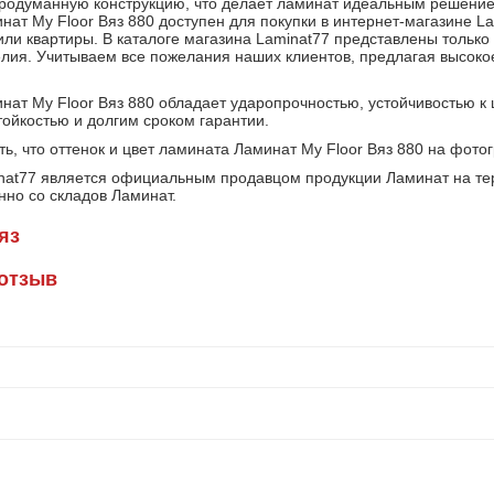
продуманную конструкцию, что делает ламинат идеальным решение
нат My Floor Вяз 880 доступен для покупки в интернет-магазине L
или квартиры. В каталоге магазина Laminat77 представлены только
елия. Учитываем все пожелания наших клиентов, предлагая высокое
нат My Floor Вяз 880 обладает ударопрочностью, устойчивостью к
тойкостью и долгим сроком гарантии.
ь, что оттенок и цвет ламината Ламинат My Floor Вяз 880 на фото
nat77 является официальным продавцом продукции Ламинат на те
нно со складов Ламинат.
яз
 отзыв