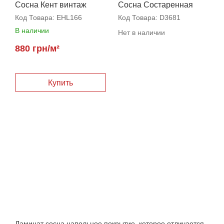
Сосна Кент винтаж
Сосна Состаренная
Коричневая
Код Товара:
EHL166
Код Товара:
D3681
В наличии
Нет в наличии
880 грн/м²
Купить
Ламинат сосна напольное покрытие, которое отличается