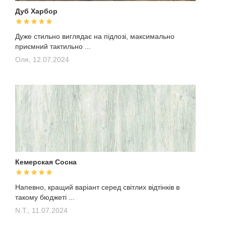
Дуб Харбор
Дуже стильно виглядає на підлозі, максимально
приємний тактильно ...
Оля,
12.07.2024
Кемерская Сосна
Напевно, кращий варіант серед світлих відтінків в
такому бюджеті ...
N.T.,
11.07.2024