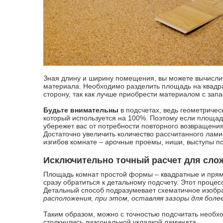
Зная длину и ширину помещения, вы можете вычислит
материала. Необходимо разделить площадь на квадра
сторону, так как лучше приобрести материалом с зап
Будьте внимательны
в подсчетах, ведь геометричес
который используется на 100%. Поэтому если площадь
убережет вас от потребности повторного возвращения 
Достаточно увеличить количество рассчитанного лами
изгибов комнате – арочные проемы, ниши, выступы по
Исключительно точный расчет для сл
Площадь комнат простой формы – квадратные и прямо
сразу обратиться к детальному подсчету. Этот процес
Детальный способ подразумевает схематичное изоб
расположения, при этом, оставляя зазоры для боле
Таким образом, можно с точностью подсчитать необх
столкнулись диагональной укладкой ламината.