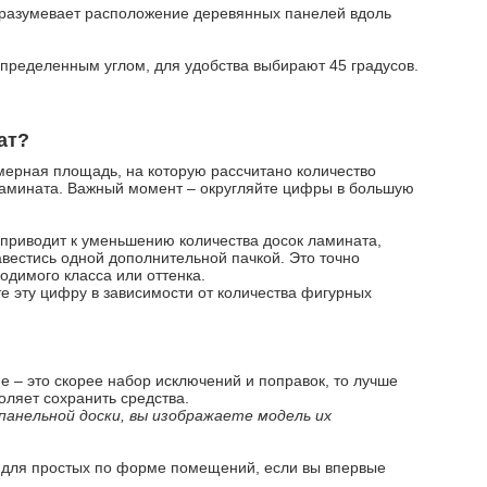
разумевает расположение деревянных панелей вдоль
определенным углом, для удобства выбирают 45 градусов.
ат?
мерная площадь, на которую рассчитано количество
ламината. Важный момент – округляйте цифры в большую
о приводит к уменьшению количества досок ламината,
авестись одной дополнительной пачкой. Это точно
одимого класса или оттенка.
те эту цифру в зависимости от количества фигурных
 – это скорее набор исключений и поправок, то лучше
оляет сохранить средства.
 панельной доски, вы изображаете модель их
и для простых по форме помещений, если вы впервые