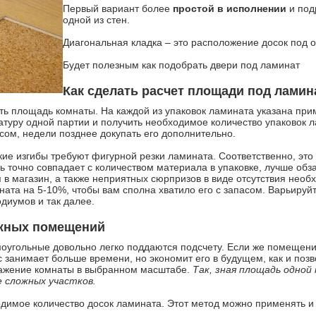
Первый вариант более
простой в исполнении
и под
одной из стен.
Диагональная кладка – это расположение досок под 
Будет полезным
как подобрать двери под ламинат
Как сделать расчет площади под ламин
ь площадь комнаты. На каждой из упаковок ламината указана при
туру одной партии и получить необходимое количество упаковок 
асом, недели позднее докупать его дополнительно.
кие изгибы требуют фигурной резки ламината. Соответственно, эт
 точно совпадает с количеством материала в упаковке, лучше обз
в магазин, а также неприятных сюрпризов в виде отсутствия необх
ната на 5-10%, чтобы вам сполна хватило его с запасом. Варьируй
диумов и так далее.
ожных помещений
угольные довольно легко поддаются подсчету. Если же помещение
с занимает больше времени, но экономит его в будущем, как и позв
ражение комнаты в выбранном масштабе.
Так, зная площадь одной
е сложных участков.
одимое количество досок ламината. Этот метод можно применять 