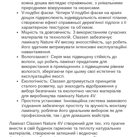
кожна дошка виглядає справжньою, з унікальними
природними візерунками та нюансами.
V-подібні фаски: Чотири V-подібні фаски на краях
дощок підкреслюють індивідуальність кожної планки,
створюючи ефект справжньої дерев'яної підлоги з її
характерною текстурою та об'ємом.
Міцність та довговічність: З використанням сучасних
матеріалів та технологій, Classen забезпечує
ламінату Nature 4V високу зносостійкість, що робить
його здатним витримувати інтенсивні експлуатаційні
навантаження.
Вологозахист: Серія має підвищену стійкість до
вологи, що робить ламінат придатним для
використання в приміщеннях з підвищеним рівнем
вологості, зберігаючи при цьому свої естетичні та
експлуатаційні якості.
Екологічність: Classen дотримується принципів
сталого розвитку, що знаходить відображення у
виборі безпечних та екологічно чистих матеріалів
для виробництва ламінату Nature 4V.
Простота установки: Інноваційна система замкового
з'єднання забезпечує простоту та зручність монтажу
ламінату, роблячи його ідеальним вибором як для
професіоналів, так і для домашніх майстрів.
Ламінат Classen Nature 4V створений для тих, хто прагне
внести в свій будинок гармонію та теплоту натуральних
матеріалів, створюючи затишний і водночас