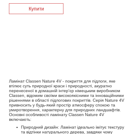
Купити
Ламінат Classen Nature 4V - покриття для підлоги, яке
втілює суть природної краси і природності, акуратно
перенесеної в домашній інтер'єр німецьким виробником
Classen, відомим своїми високоякісними та інноваційними
рішеннями в області підлогових покриттів. Серія Nature 4V
привносить у будь-який простір атмосферу спокою та
умиротворення, характерну для природних ландшафтів.
Основні особливості ламінату Classen Nature 4V
включають:
Природний дизайн: Ламінат ідеально імітує текстуру
та відтінки натурального дерева, завдяки чому