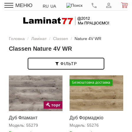
МЕНЮ
RU
UA
Головна
Ламінат
Classen
Nature 4V WR
Classen Nature 4V WR
ФІЛЬТР
Безкоштовна доставка
торг
Дуб Фламант
Дуб Формаджіо
Модель:
55279
Модель:
55276